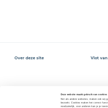
Onderwijsgraden
secundair 2e graad
Vakken
biologie
, 
natuurwetenschappen
Thema's
biologie
Over deze site
Vlot van
Deze website maakt gebruik van cookies
Net als andere websites, maken ook wij ge
bezoekt. Cookies maken het correct funct
noodzakelijk, voor anderen kan je je toes