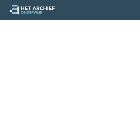
COLLECTIE
0
0
secundair
De rol van schimmels
Jelle Van Goethem (meemoo - Het Archief voor 
Over deze collectie
Onderwijsniveaus
Aangemaak
secundair onderwijs