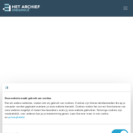
Deze website maakt gebruik van cookies
Net als andere websites, maken ook wij gebruik van cookies. Cookies zijn kleine tekstbestanden die op je 
computer worden geplaatst wanneer je onze website bezoekt. Cookies maken het correct functioneren van 
onze website mogelijk of meten hoe bezoekers zoals jij onze website gebruiken. Sommige cookies zijn 
noodzakelijk, voor anderen kan je je toestemming geven. Lees hierover meer in ons cookie- 
en 
privacybeleid
. 
Toestemmingsselectie