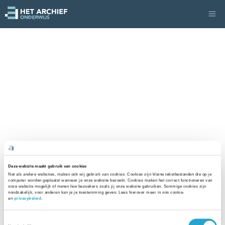
Deze website maakt gebruik van cookies
Net als andere websites, maken ook wij gebruik van cookies. Cookies zijn kleine tekstbestanden die op je 
computer worden geplaatst wanneer je onze website bezoekt. Cookies maken het correct functioneren van 
onze website mogelijk of meten hoe bezoekers zoals jij onze website gebruiken. Sommige cookies zijn 
noodzakelijk, voor anderen kan je je toestemming geven. Lees hierover meer in ons cookie- 
en 
privacybeleid
. 
Toestemmingsselectie