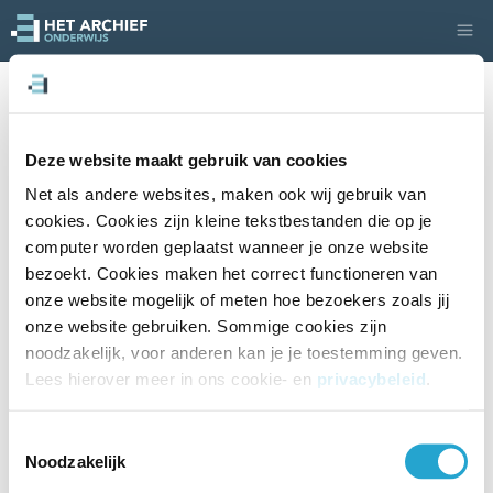
COLLECTIE
0
0
secundair
Uitgeklaard: de Olympische Spelen
Deze website maakt gebruik van cookies
Net als andere websites, maken ook wij gebruik van 
Ella van Diessen (meemoo - Het Archief voor Onderwijs)
cookies. Cookies zijn kleine tekstbestanden die op je 
computer worden geplaatst wanneer je onze website 
bezoekt. Cookies maken het correct functioneren van 
onze website mogelijk of meten hoe bezoekers zoals jij 
Over deze collectie
onze website gebruiken. Sommige cookies zijn 
noodzakelijk, voor anderen kan je je toestemming geven. 
Lees hierover meer in ons cookie- en 
privacybeleid
. 
Onderwijsniveaus
secundair onderwijs
Toestemmingsselectie
Onderwijsgraden
Noodzakelijk