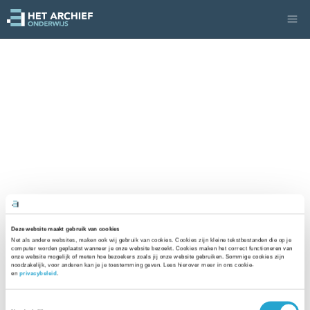
Deze website maakt gebruik van cookies
Net als andere websites, maken ook wij gebruik van cookies. Cookies zijn kleine tekstbestanden die op je 
computer worden geplaatst wanneer je onze website bezoekt. Cookies maken het correct functioneren van 
onze website mogelijk of meten hoe bezoekers zoals jij onze website gebruiken. Sommige cookies zijn 
noodzakelijk, voor anderen kan je je toestemming geven. Lees hierover meer in ons cookie- 
en 
privacybeleid
. 
Toestemmingsselectie