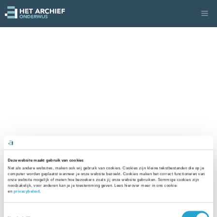
Deze website maakt gebruik van cookies
Net als andere websites, maken ook wij gebruik van cookies. Cookies zijn kleine tekstbestanden die op je 
computer worden geplaatst wanneer je onze website bezoekt. Cookies maken het correct functioneren van 
onze website mogelijk of meten hoe bezoekers zoals jij onze website gebruiken. Sommige cookies zijn 
noodzakelijk, voor anderen kan je je toestemming geven. Lees hierover meer in ons cookie- 
en 
privacybeleid
. 
Toestemmingsselectie