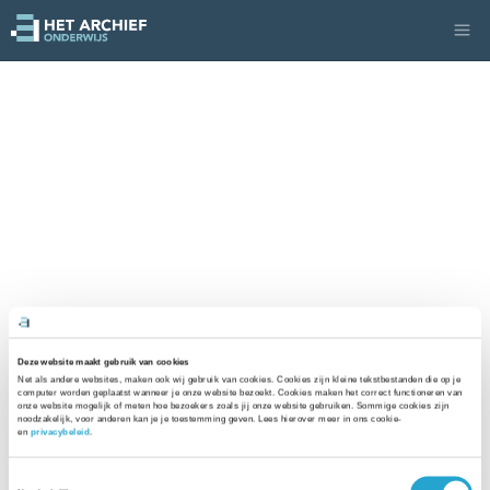
Deze website maakt gebruik van cookies
Net als andere websites, maken ook wij gebruik van cookies. Cookies zijn kleine tekstbestanden die op je 
computer worden geplaatst wanneer je onze website bezoekt. Cookies maken het correct functioneren van 
onze website mogelijk of meten hoe bezoekers zoals jij onze website gebruiken. Sommige cookies zijn 
noodzakelijk, voor anderen kan je je toestemming geven. Lees hierover meer in ons cookie- 
en 
privacybeleid
. 
Toestemmingsselectie