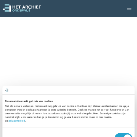
Deze website maakt gebruik van cookies
Net als andere websites, maken ook wij gebruik van cookies. Cookies zijn kleine tekstbestanden die op je 
computer worden geplaatst wanneer je onze website bezoekt. Cookies maken het correct functioneren van 
onze website mogelijk of meten hoe bezoekers zoals jij onze website gebruiken. Sommige cookies zijn 
noodzakelijk, voor anderen kan je je toestemming geven. Lees hierover meer in ons cookie- 
en 
privacybeleid
. 
Toestemmingsselectie