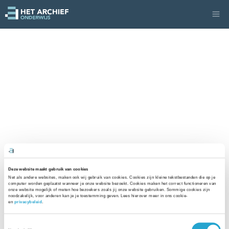
Deze website maakt gebruik van cookies
Net als andere websites, maken ook wij gebruik van cookies. Cookies zijn kleine tekstbestanden die op je 
computer worden geplaatst wanneer je onze website bezoekt. Cookies maken het correct functioneren van 
onze website mogelijk of meten hoe bezoekers zoals jij onze website gebruiken. Sommige cookies zijn 
noodzakelijk, voor anderen kan je je toestemming geven. Lees hierover meer in ons cookie- 
en 
privacybeleid
. 
Toestemmingsselectie