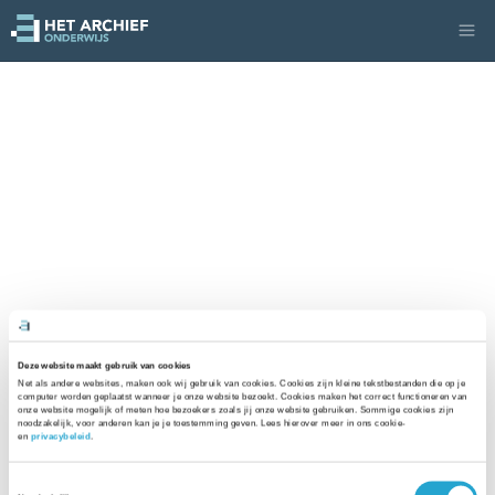
Deze website maakt gebruik van cookies
Net als andere websites, maken ook wij gebruik van cookies. Cookies zijn kleine tekstbestanden die op je 
computer worden geplaatst wanneer je onze website bezoekt. Cookies maken het correct functioneren van 
onze website mogelijk of meten hoe bezoekers zoals jij onze website gebruiken. Sommige cookies zijn 
noodzakelijk, voor anderen kan je je toestemming geven. Lees hierover meer in ons cookie- 
en 
privacybeleid
. 
Toestemmingsselectie